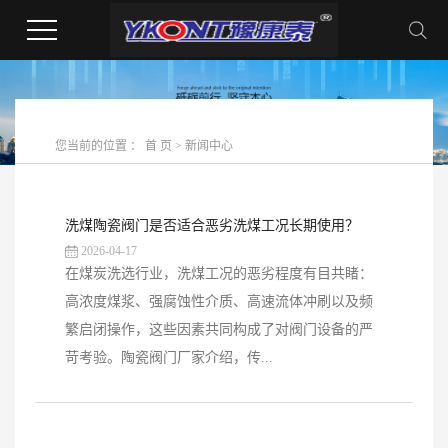
您当前的位置 ：
首 页
>
新闻中心
洗煤陶瓷阀门是否适合恶劣洗煤工况长期使用？
2026-04-17
在煤炭洗选行业，洗煤工况的恶劣程度有目共睹：
高浓度煤浆、强腐蚀性介质、高速流体冲刷以及频
繁启闭操作，这些因素共同构成了对阀门设备的严
苛考验。陶瓷阀门厂家介绍，传...