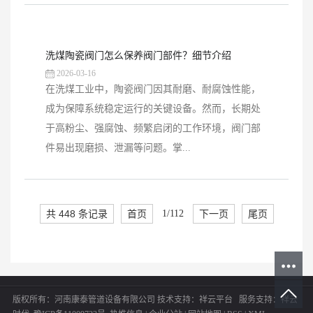
洗煤陶瓷阀门怎么保养阀门部件？细节介绍
2026-03-16
在洗煤工业中，陶瓷阀门因其耐磨、耐腐蚀性能，
成为保障系统稳定运行的关键设备。然而，长期处
于高粉尘、强腐蚀、频繁启闭的工作环境，阀门部
件易出现磨损、泄漏等问题。掌...
共 448 条记录
首页
1/112
下一页
尾页
版权所有：河南康泰管道设备有限公司
技术支持：
祥云平台
服务支持：
祥云