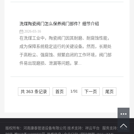
洗煤陶瓷阀门怎么保养阀门部件？细节介绍
2026-03-16
在洗煤工业中，陶瓷阀门因其耐磨、耐腐蚀性能，
成为保障系统稳定运行的关键设备。然而，长期处
于高粉尘、强腐蚀、频繁启闭的工作环境，阀门部
件易出现磨损、泄漏等问题。掌...
共 363 条记录
首页
1/91
下一页
尾页
版权所有：河南康泰管道设备有限公司
技术支持：
祥云平台
服务支持：
祥云