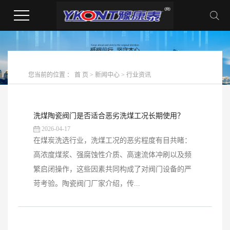
您当前的位置 ：
首 页
>
新闻中心
>
行业资讯
洗煤陶瓷阀门是否适合恶劣洗煤工况长期使用？
2026-04-17
在煤炭洗选行业，洗煤工况的恶劣程度有目共睹：
高浓度煤浆、强腐蚀性介质、高速流体冲刷以及频
繁启闭操作，这些因素共同构成了对阀门设备的严
苛考验。陶瓷阀门厂家介绍，传...