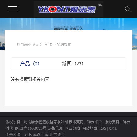
您当前的位置 ：
首 页
> 全站搜索
产品（0）
新闻（23）
没有搜索到相关内容
版权所有：河南康泰管道设备有限公司
技术支持：
祥云平台
服务支持：
祥云
时代
豫ICP备11009723号
热推信息
|
企业分站
|
网站地图
|
RSS
|
XML
主营区域：
江苏
武汉
上海
北京
浙江