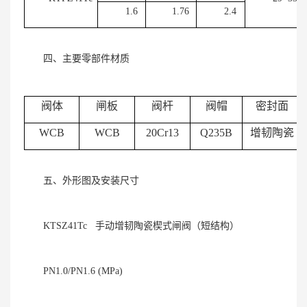
1.6
1.76
2.4
四、主要零部件材质
阀体
闸板
阀杆
阀帽
密封面
WCB
WCB
20Cr13
Q235B
增韧陶瓷
五、外形图及安装尺寸
KTSZ41Tc 手动增韧陶瓷楔式闸阀（短结构）
PN1.0/PN1.6 (MPa)