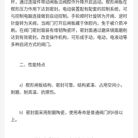
杆，通过连接件带动闸板沿阀腔作升降开启运动。楔形闸板在
楔形压力作用下达到密封。电动装置配有配套的控制系统，可
与控制电脑连接做到自动控制。手轮顺时针旋转为开阀、逆时
针旋转为关阀，当阀门打开后闸板藏于体腔内，免于被介质冲
刷。在阀门密封面装有增韧陶瓷环，密封面通过磨床镜面磨削
达到有效密封。改变操作机构，可形成手动，电动，电液动等
多种启闭方式的阀门。
二、性能特点
a）楔形闸板结构、密封可靠、结构紧凑、占用空间小，
耐磨、耐高温、抗擦伤。
b）密封面采用耐磨陶瓷，使用寿命是普通阀门的6倍以
上。