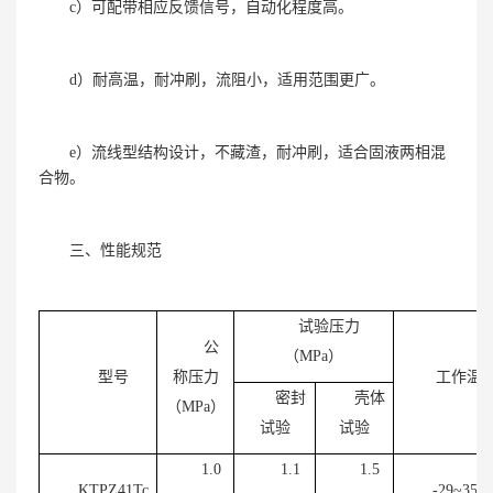
c）可配带相应反馈信号，自动化程度高。
d）耐高温，耐冲刷，流阻小，适用范围更广。
e）流线型结构设计，不藏渣，耐冲刷，适合固液两相混
合物。
三、性能规范
试验压力
公
（
MPa
）
型号
称压力
工作温
密封
壳体
（
MPa
）
试验
试验
1.0
1.1
1.5
KTPZ41Tc
-29~350