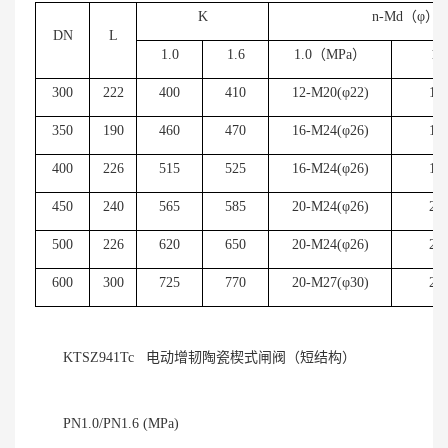
K
n-Md
（φ）
DN
L
1.0
1.6
1.0
（
MPa
）
1.
300
222
400
410
12-M20(
φ
22)
12
350
190
460
470
16-M24(
φ
26)
16
400
226
515
525
16-M24(
φ
26)
16
450
240
565
585
20-M24(
φ
26)
20
500
226
620
650
20-M24(
φ
26)
20
600
300
725
770
20-M27(
φ
30)
20
KTSZ941Tc 电动增韧陶瓷楔式闸阀（短结构）
PN1.0/PN1.6 (MPa)