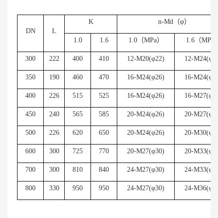
K
n-Md
（φ）
DN
L
1.0
1.6
1.0
（
MPa
）
1.6
（
MPa
300
222
400
410
12-M20(
φ
22)
12-M24(
φ
2
350
190
460
470
16-M24(
φ
26)
16-M24(
φ
2
400
226
515
525
16-M24(
φ
26)
16-M27(
φ
3
450
240
565
585
20-M24(
φ
26)
20-M27(
φ
3
500
226
620
650
20-M24(
φ
26)
20-M30(
φ
3
600
300
725
770
20-M27(
φ
30)
20-M33(
φ
3
700
300
810
840
24-M27(
φ
30)
24-M33(
φ
3
800
330
950
950
24-M27(
φ
30)
24-M36(
φ
3