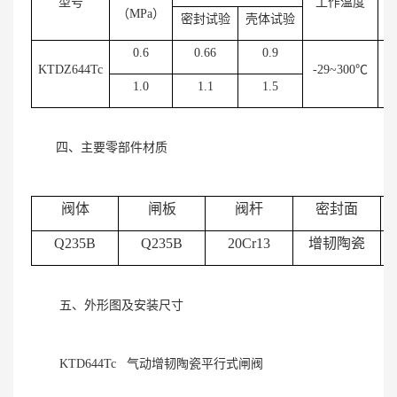
型号
工作温度
（
MPa
）
密封试验
壳体试验
0.6
0.66
0.9
KTDZ644Tc
-29~300
℃
1.0
1.1
1.5
四、主要零部件材质
阀体
闸板
阀杆
密封面
Q235B
Q235B
20Cr13
增韧陶瓷
五、外形图及安装尺寸
KTD644Tc 气动增韧陶瓷平行式闸阀