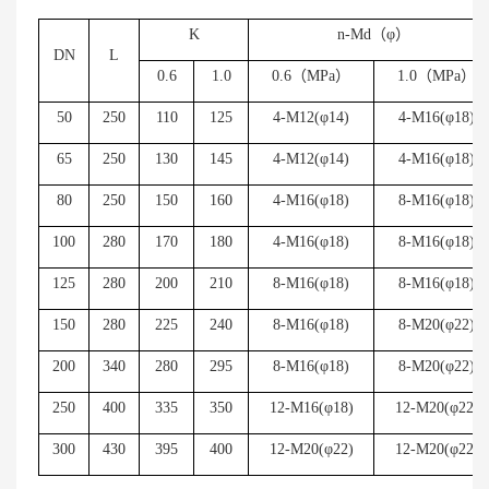
K
n-Md
（φ）
DN
L
0.6
1.0
0.6
（
MPa
）
1.0
（
MPa
）
50
250
110
125
4-M12(
φ
14)
4-M16(
φ
18)
65
250
130
145
4-M12(
φ
14)
4-M16(
φ
18)
80
250
150
160
4-M16(
φ
18)
8-M16(
φ
18)
100
280
170
180
4-M16(
φ
18)
8-M16(
φ
18)
125
280
200
210
8-M16(
φ
18)
8-M16(
φ
18)
150
280
225
240
8-M16(
φ
18)
8-M20(
φ
22)
200
340
280
295
8-M16(
φ
18)
8-M20(
φ
22)
250
400
335
350
12-M16(
φ
18)
12-M20(
φ
22)
300
430
395
400
12-M20(
φ
22)
12-M20(
φ
22)