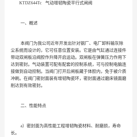
KTDZ644Tc 气动增韧陶瓷平行式闸阀
一、概述
本阀门为我公司近年开发出针对钢厂、电厂卸料输灰除
尘系统而设计的，它可任意位置安装。它是由气缸通过连接件
带动双闸板沿阀腔作升降开启运动。双闸板在弹簧压力作用下
达到密封。气动装置可配有配套的控制系统，可与控制电脑连
接做到自动控制。当阀门打开后闸板藏于体腔内，免于被介质
冲刷。在阀门密封面装有增韧陶瓷环，密封面通过磨床镜面磨
削达到有效密封。
二、性能特点
a）密封面为高性能工程增韧陶瓷材料、耐磨损，寿命
长。