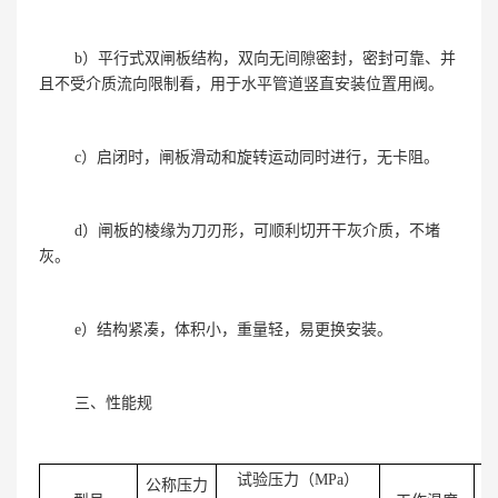
b）平行式双闸板结构，双向无间隙密封，密封可靠、并
且不受介质流向限制看，用于水平管道竖直安装位置用阀。
c）启闭时，闸板滑动和旋转运动同时进行，无卡阻。
d）闸板的棱缘为刀刃形，可顺利切开干灰介质，不堵
灰。
e）结构紧凑，体积小，重量轻，易更换安装。
三、性能规
试验压力（
MPa
）
公称压力