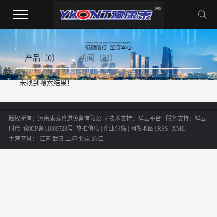
产品（0）
新闻（93）
未找到搜索结果！
版权所有：河南康泰管道设备有限公司
技术支持：
祥云平台
服务支持：
祥云
时代
豫ICP备11009723号
热推信息
|
企业分站
|
网站地图
|
RSS
|
XML
主营区域：
江苏
武汉
上海
北京
浙江