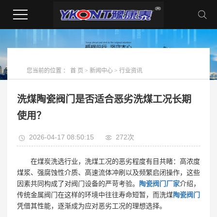
您当前的位置 ：
首 页
>
新闻中心
>
行业资讯
洗煤陶瓷阀门是否适合恶劣洗煤工况长期
使用？
2026-04-17 08:50:15
272次
在煤炭洗选行业，洗煤工况的恶劣程度有目共睹：高浓度
煤浆、强腐蚀性介质、高速流体冲刷以及频繁启闭操作，这些
因素共同构成了对阀门设备的严苛考验。
陶瓷阀门厂家
介绍，
传统金属阀门在这样的环境中往往寿命短暂，而洗煤
陶瓷阀门
凭借其性能，逐渐成为应对恶劣工况的理想选择。