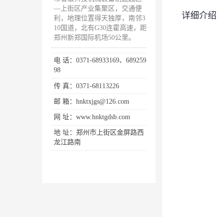
—上街区产业集聚区，交通便
详细介绍
利，地理位置得天独厚，南邻3
10国道，北有G30连霍高速，距
郑州新郑国际机场50公里。
电 话：
0371-68933169、689259
98
传 真：
0371-68113226
邮 箱：hnktxjgs@126.com
网 址：www.hnktgdsb.com
地 址：
郑州市上街区金屏路西
龙江路南