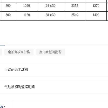
800
1020
24-
φ
30
2355
1270
800
1120
28-
φ
30
2540
1400
扇形盲板阀价格
扇形盲板阀批发
：
手动耐磨半球阀
：
气动增韧陶瓷摆动阀
览：