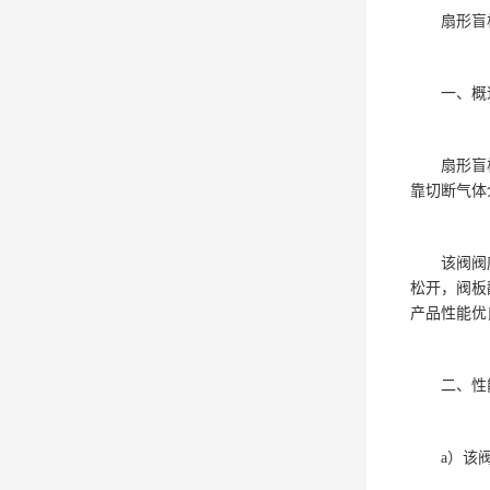
扇形盲
一、概
扇形盲
靠切断气体
该阀阀
松开，阀板
产品性能优
二、
a）该