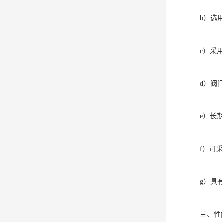
b）选
c）采
d）阀
e）长
f）可
g）具
三、性