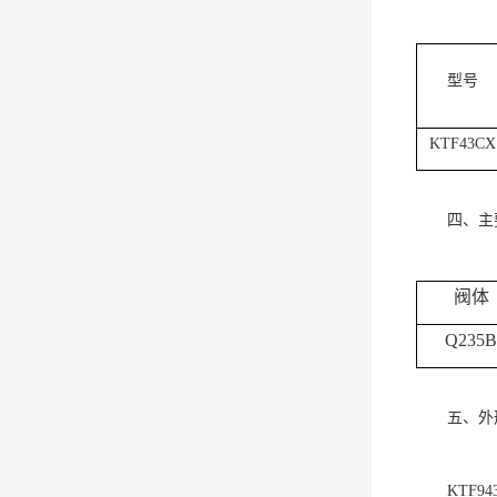
型号
KTF43CX
四、主
阀体
Q235B
五、外
KTF9