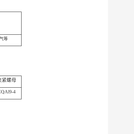
气等
夹紧螺母
ZQAl9-4