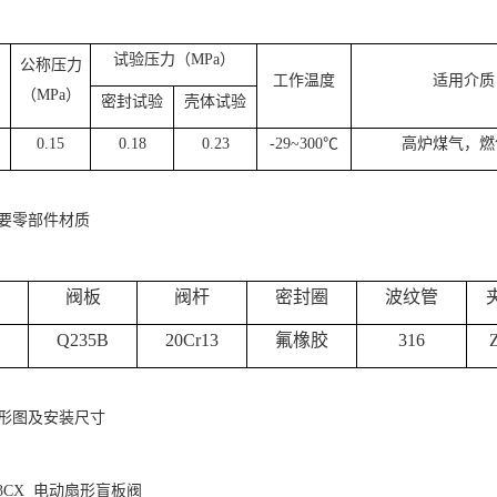
试验压力（
MPa
）
公称压力
工作温度
适用介质
（
MPa
）
密封试验
壳体试验
0.15
0.18
0.23
-29~300
℃
高炉煤气，燃
要零部件材质
阀板
阀杆
密封圈
波纹管
Q235B
20Cr13
氟橡胶
316
形图及安装尺寸
43CX 电动扇形盲板阀